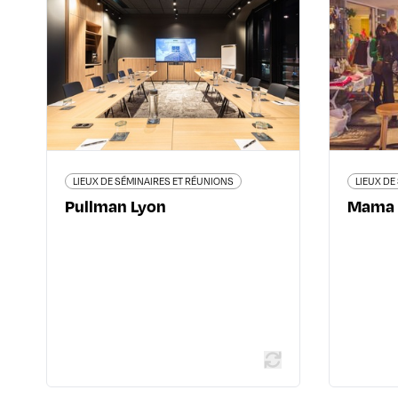
Pullman Lyon
44 boulevard Marius Vivier Merle
13 r
Place Béraudier - 69003 Lyon 3ème
04 12 05 03 70
all.accor.com/hotel/C177/index.fr.shtml
LIEUX DE SÉMINAIRES ET RÉUNIONS
LIEUX DE
Pullman Lyon
Mama 
En savoir plus