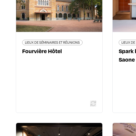
5ème
2
04 74 70 07 00
www.fourviere-hotel.com/
www.h
LIEUX DE SÉMINAIRES ET RÉUNIONS
LIEUX DE
Fourvière Hôtel
Spark 
Saone
En savoir plus
LIEUX DE SÉMINAIRES ET RÉUNIONS