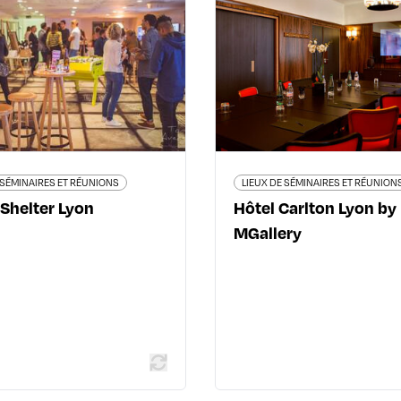
Mama Shelter Lyon
Hôtel Carlton L
MG
ue Domer - 69007 Lyon 7ème
04 78 02 58 00
4 rue Jussieu - 69002 
fr.mamashelter.com/lyon/
04 78 
www.accorhotels.com/fr/hot
hotel-carlton-lyon-
collection/in
 SÉMINAIRES ET RÉUNIONS
LIEUX DE SÉMINAIRES ET RÉUNION
Shelter Lyon
Hôtel Carlton Lyon by
En savoir plus
MGallery
En savoir