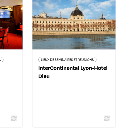
yon by
InterContinental Lyon-
allery
Hotel Dieu
Lyon 2ème
20 quai Jules Courmont - 69002
42 56 51
Lyon 2ème
el-2950-
04 26 99 23 23
mgallery-
lyon.intercontinental.com/
dex.shtml
S
LIEUX DE SÉMINAIRES ET RÉUNIONS
InterContinental Lyon-Hotel
Dieu
En savoir plus
 plus