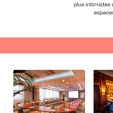
plus intimistes
espaces
LIEUX DE SÉMINAIRES ET RÉUNIONS
Crowne Plaza Lyon -
Cité Internationale
3 cour 
22 quai Charles de Gaulle La Cité
Internationale - 69006 Lyon 6ème