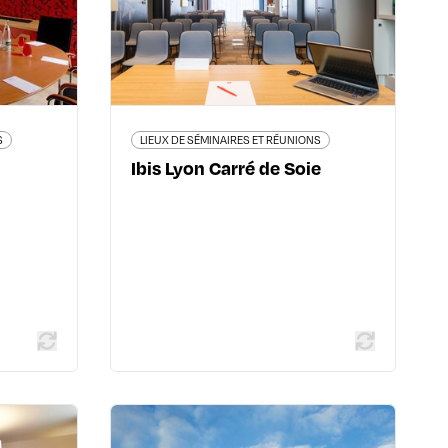
yon 5ème
69120 Vaulx-en-Velin
56 56 56
04 69 84 28 54
lorentine
www.accorhotels.com/fr/hotel-
A0D8-ibis-lyon-carre-de-soie-
opening-march-
2018/index.shtml#section-
description
S
LIEUX DE SÉMINAIRES ET RÉUNIONS
Ibis Lyon Carré de Soie
 plus
En savoir plus
 RÉUNIONS
LIEUX DE SÉMINAIRES ET RÉUNIONS