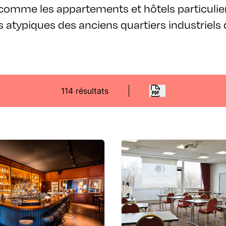
 comme les appartements et hôtels particulie
 atypiques des anciens quartiers industriels 
114 résultats
LIEUX DE SÉMINAIRES ET RÉUNIONS
LIEUX DE SÉMINAIRES ET
L'Officine
Hôtel DoubleT
Hilton Lyon Eur
Saint-Henri Grand Hôtel-Dieu
- 69002 Lyon 2ème
04 72 41 84 96
www.officine-lyon.fr
160 cours du 3° Millénair