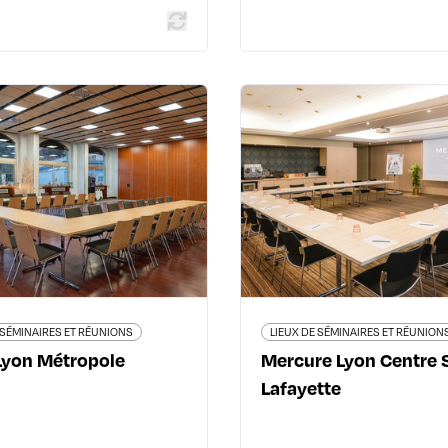
LIEUX DE SÉMINAIRES ET RÉUNIONS
LIEUX DE SÉMINAIRES ET
tel Lyon Métropole
Mercure Lyon 
Saxe Laf
i Joseph Gillet - 69004 Lyon
4ème
29 rue de Bonnel - 6
04 72 10 44 44
www.lyonmetropole.com
04 72 
all.accor.com/hotel/2057/index
 SÉMINAIRES ET RÉUNIONS
LIEUX DE SÉMINAIRES ET RÉUNION
Lyon Métropole
Mercure Lyon Centre 
Lafayette
En savoir plus
En savoir