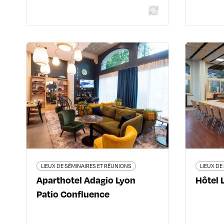
LIEUX DE SÉMINAIRES ET RÉUNIONS
Aparthotel Adagio Lyon
Hô
Patio Confluence
85 qua
50 cours Charlemagne - 69002 Lyon
2ème
04 37 23 16 04
www.adagio-city.com
LIEUX DE SÉMINAIRES ET RÉUNIONS
LIEUX DE
Aparthotel Adagio Lyon
Hôtel 
Patio Confluence
En savoir plus