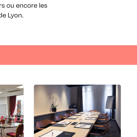
rs ou encore les
de Lyon.
 RÉUNIONS
LIEUX DE SÉMINAIRES ET RÉUNIONS
ree by
Mercure Lyon Centre
expo &
Beaux Arts
Spa
73-75 rue du Président Édouard
Herriot - 69002 Lyon 2ème
e - 69800