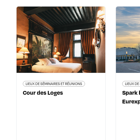
LIEUX DE SÉMINAIRES ET RÉUNIONS
Cour des Loges
S
6 rue du Boeuf - 69005 Lyon 5ème
+33 (0)4 72 77 44 44
7 impa
www.courdesloges.com
www.h
LIEUX DE SÉMINAIRES ET RÉUNIONS
LIEUX DE
Cour des Loges
Spark 
En savoir plus
Eurex