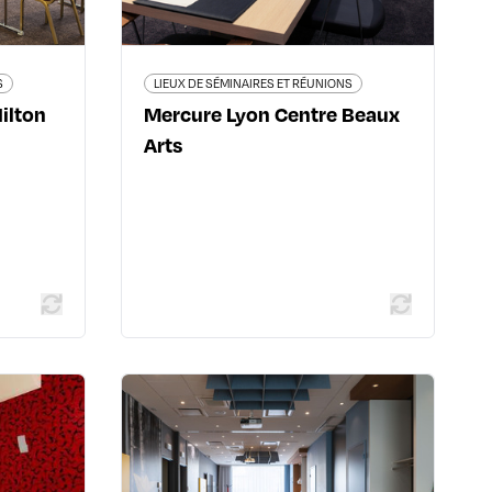
04 78 38 09 50
nt-Priest
www.accorhotels.com/fr/hotel-2949-
25 25 25
hotel-mercure-lyon-centre-beaux-
arts/index.shtml
S
LIEUX DE SÉMINAIRES ET RÉUNIONS
ilton
Mercure Lyon Centre Beaux
Arts
 plus
En savoir plus
 RÉUNIONS
LIEUX DE SÉMINAIRES ET RÉUNIONS
entine
Ibis Lyon Carré de Soie
thélémy -
20 avenue des Canuts CS 10081 -