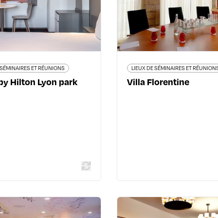
park Saone
69005 L
6 rue Félix Mangini 2 rue des
04 72 
Mûriers - 69009 Lyon 9ème
www.beauvallon.com/villa-f
04 72 22 00 00
ilton.com/fr/hotels/lysfnpe-
spark-lyon-park-saone/
 SÉMINAIRES ET RÉUNIONS
LIEUX DE SÉMINAIRES ET RÉUNION
by Hilton Lyon park
Villa Florentine
En savoir
En savoir plus
LIEUX DE SÉMINAIRES ET RÉUNIONS
LIEUX DE SÉMINAIRES ET