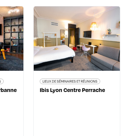
 RÉUNIONS
LIEUX DE SÉMINAIRES ET RÉUNIONS
s Lyon
Ibis Lyon Centre
 de la
Perrache
e d’Or
28 cours de Verdun Perrache -
69002 Lyon 2ème
bre 1918
04 78 37 56 55
leurbanne
all.accor.com/hotel/2751/index.fr.shtml
89 95 95
.fr.shtml
S
LIEUX DE SÉMINAIRES ET RÉUNIONS
urbanne
Ibis Lyon Centre Perrache
En savoir plus
 plus