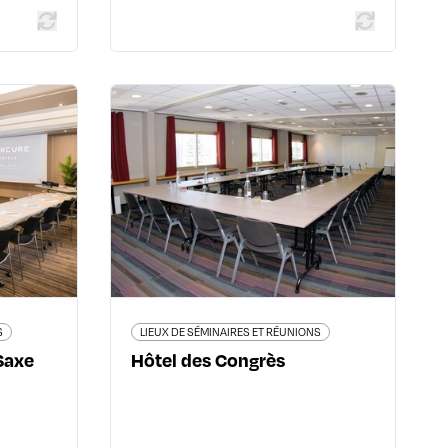
 RÉUNIONS
LIEUX DE SÉMINAIRES ET RÉUNIONS
Centre
Hôtel des Congrès
ayette
Place du Commandant Rivière -
69100 Villeurbanne
9003 Lyon
04 72 69 16 16
3ème
www.hoteldescongres.com
61 90 90
.fr.shtml
S
LIEUX DE SÉMINAIRES ET RÉUNIONS
Saxe
Hôtel des Congrès
En savoir plus
 plus