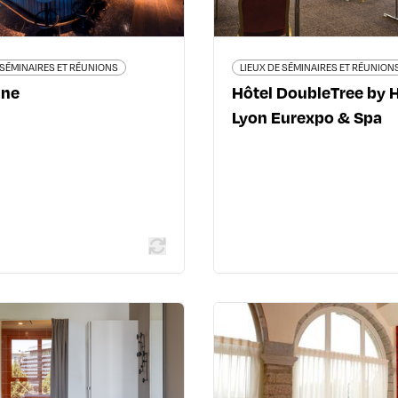
Sai
04 37 
 SÉMINAIRES ET RÉUNIONS
LIEUX DE SÉMINAIRES ET RÉUNION
ine
Hôtel DoubleTree by H
Lyon Eurexpo & Spa
En savoir plus
En savoir
LIEUX DE SÉMINAIRES ET RÉUNIONS
LIEUX DE SÉMINAIRES ET
park by Hilton Lyon
Villa Flor
25 montée Saint-Bar