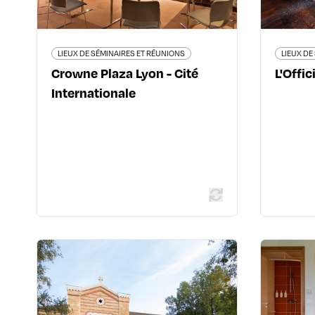
04 78 17 86 86
crowneplaza/hotels/fr/fr/lyon/lyscp/hoteldetail?
ockid=19bb2695271a605d32ec301426a2613d
LIEUX DE SÉMINAIRES ET RÉUNIONS
LIEUX DE
Crowne Plaza Lyon - Cité
L'Offic
Internationale
En savoir plus
LIEUX DE SÉMINAIRES ET RÉUNIONS
Fourvière Hôtel
S
23 rue Roger Radisson - 69005 Lyon