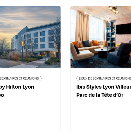
LIEUX DE SÉMINAIRES ET RÉUNIONS
LIEUX DE SÉMINAIRES ET
park by Hilton Lyon
Ibis Style
Eurexpo
Villeurbanne Parc
Têt
sse Louis de Broglie - 69740
Genas
130 boulevard du 11 novem
04 27 02 70 04
- 69100 Vil
ilton.com/fr/hotels/lysgnpe-
04 78 
spark-lyon-eurexpo/
all.accor.com/hotel/9012/index
 SÉMINAIRES ET RÉUNIONS
LIEUX DE SÉMINAIRES ET RÉUNION
by Hilton Lyon
Ibis Styles Lyon Ville
po
Parc de la Tête d’Or
En savoir plus
En savoir