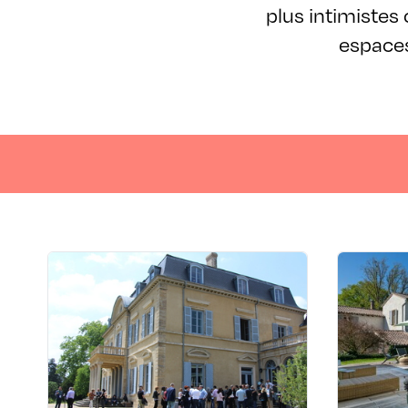
plus intimistes
espaces
LIEUX DE SÉMINAIRES ET RÉUNIONS
Domaine de Montcelard
L
- Mérieux Université
99 ch
113 Route de Paris Domaine de
Montcelard - 69160 Tassin-la-Demi-