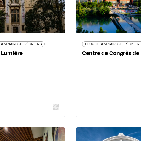
roise Courtois - 69008 Lyon
50 quai Charles de Ga
8ème
internationale - 69006 
04 78 78 18 95
04 72 
www.institut-lumiere.org
www.gl-lyonevents.com/f
de
 SÉMINAIRES ET RÉUNIONS
LIEUX DE SÉMINAIRES ET RÉUNION
 Lumière
Centre de Congrès de
En savoir plus
En savoir
LIEUX DE SÉMINAIRES ET RÉUNIONS
LIEUX DE SÉMINAIRES ET