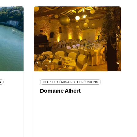
 RÉUNIONS
LIEUX DE SÉMINAIRES ET RÉUNIONS
adère
Domaine Albert
002 Lyon
2260, route de Saint Fonds - 69480
2ème
Pommiers
37 41 57
04 74 65 12 67
lyon.com
www.domainealbert.com
S
LIEUX DE SÉMINAIRES ET RÉUNIONS
Domaine Albert
 plus
En savoir plus