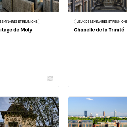
 SÉMINAIRES ET RÉUNIONS
LIEUX DE SÉMINAIRES ET RÉUNION
itage de Moly
Chapelle de la Trinité
En savoir plus
En savoir
LIEUX DE SÉMINAIRES ET RÉUNIONS
LIEUX DE SÉMINAIRES ET
Musée Lumière
Centre de Cong
25 rue du Premier-Film Place