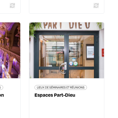
 RÉUNIONS
LIEUX DE SÉMINAIRES ET RÉUNIONS
e Lyon
Espaces Part-Dieu
9002 Lyon
2 place de Francfort Le Terra Mundi
2ème
- 69003 Lyon 3ème
40 58 79
06 30 95 66 07
urse.com/
www.espacespartdieu.com
S
LIEUX DE SÉMINAIRES ET RÉUNIONS
on
Espaces Part-Dieu
 plus
En savoir plus