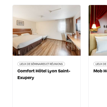
LIEUX DE SÉMINAIRES ET RÉUNIONS
Comfort Hôtel Lyon
Saint-Exupery
55 
65 rue du Royaume-Uni - 69125
Lyon Saint-Exupéry
04 72 23 90 90
www.choicehotels.com/fr-fr/
LIEUX DE SÉMINAIRES ET RÉUNIONS
LIEUX DE
Comfort Hôtel Lyon Saint-
Mob Ho
Exupery
En savoir plus