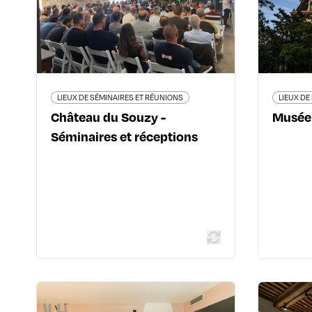
Séminaires et
Amb
réceptions
671, route du Souzy - 69430
Quincié-en-Beaujolais
0763749719
www.chateaudusouzy.com/
LIEUX DE SÉMINAIRES ET RÉUNIONS
LIEUX DE
Château du Souzy -
Musée
Séminaires et réceptions
En savoir plus
LIEUX DE SÉMINAIRES ET RÉUNIONS