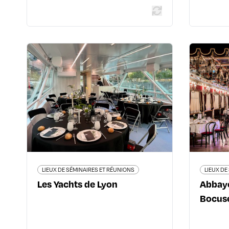
LIEUX DE SÉMINAIRES ET RÉUNIONS
Les Yachts de Lyon
Abb
8 rue Casimir Perier Rez-de-
chaussée - Bureau vitrine - 69002
Lyon 2ème
09 67 51 63 27
www.lesyachtsdelyon.com
LIEUX DE SÉMINAIRES ET RÉUNIONS
LIEUX DE
Les Yachts de Lyon
Abbaye
Bocus
En savoir plus