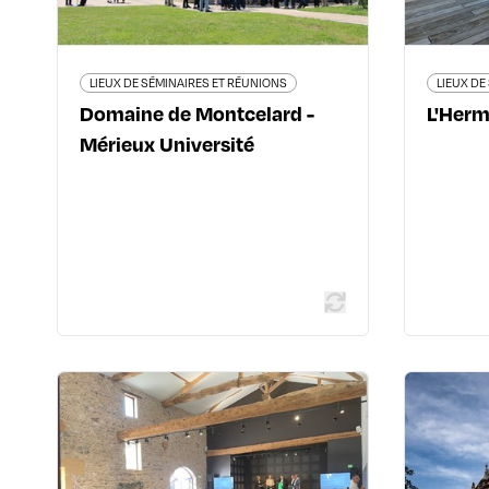
Lune
04 78 87 52 00
www.merieux-
universite.com/montcelard/
LIEUX DE SÉMINAIRES ET RÉUNIONS
LIEUX DE
Domaine de Montcelard -
L'Herm
Mérieux Université
En savoir plus
LIEUX DE SÉMINAIRES ET RÉUNIONS
Château du Souzy -