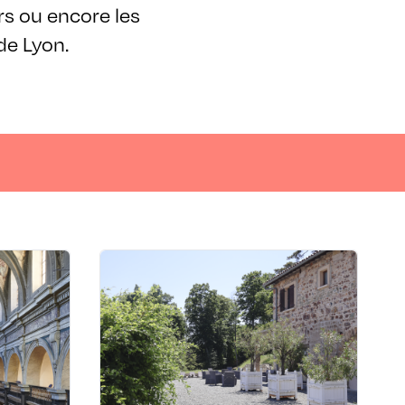
rs ou encore les
de Lyon.
 RÉUNIONS
LIEUX DE SÉMINAIRES ET RÉUNIONS
rinité
Château du Souzy -
Hôtel
9002 Lyon
2ème
Château du Souzy 671 route du
67 26 08
Souzy - 69430 Quincié-en-
elyon.com/