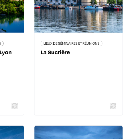
Lyon
2ème
ulle Cité
04 27 82 69 40
Lyon 6ème
www.gl-lyonevents.com/fr/la-
82 26 26
sucriere
r/centre-
-congres
S
LIEUX DE SÉMINAIRES ET RÉUNIONS
 Lyon
La Sucrière
En savoir plus
 plus
 RÉUNIONS
LIEUX DE SÉMINAIRES ET RÉUNIONS