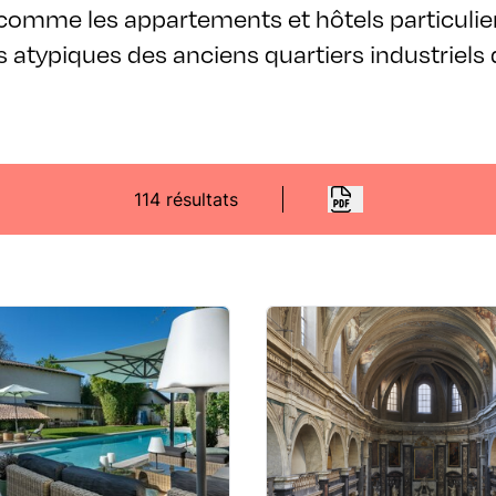
 comme les appartements et hôtels particulie
 atypiques des anciens quartiers industriels 
114 résultats
LIEUX DE SÉMINAIRES ET RÉUNIONS
LIEUX DE SÉMINAIRES ET
'Hermitage de Moly
Chapelle de la T
emin de Moly - 69230 Saint-
29-31 rue de la Bourse - 6
Genis-Laval
04 78 73 12 85
06 38 
hermitagedemoly.fr/
trinit