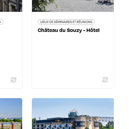
Beaujolais
09 72 28 77 91
www.chateaudusouzy.com/
S
LIEUX DE SÉMINAIRES ET RÉUNIONS
Château du Souzy - Hôtel
 plus
En savoir plus
 RÉUNIONS
LIEUX DE SÉMINAIRES ET RÉUNIONS
rès de
La Sucrière
49 quai Rambaud - 69002 Lyon