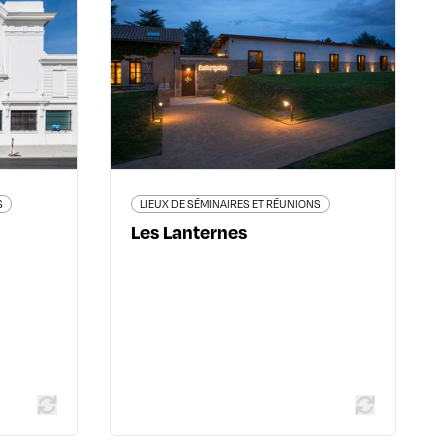
H7
Les Lanternes
 Girard -
82 route du Mont Cindre - 69450
yon 2ème
Saint-Cyr-au-Mont-d'Or
32 83 33
04 72 19 69 69
h-7.eu/
leslanternes-hotel.com/
S
LIEUX DE SÉMINAIRES ET RÉUNIONS
Les Lanternes
 plus
En savoir plus