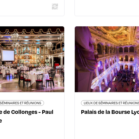
LIEUX DE SÉMINAIRES ET RÉUNIONS
LIEUX DE SÉMINAIRES ET
aye de Collonges -
Palais de la Bours
Paul Bocuse
Place de la Bourse - 6
Quai de la Jonchère - 69660
04 72 
Collonges-au-Mont-d'Or
lyonpalaisbo
04 72 42 90 90
www.bocuse.fr
 SÉMINAIRES ET RÉUNIONS
LIEUX DE SÉMINAIRES ET RÉUNION
 de Collonges - Paul
Palais de la Bourse Ly
e
En savoir
En savoir plus