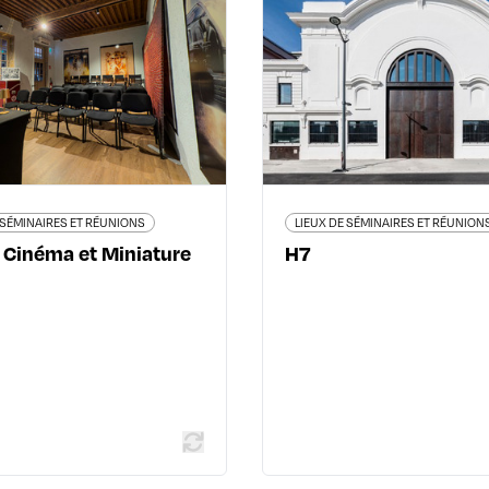
Musée Cinéma et
Miniature
70 quai Perrache Halle
69002 L
rue Saint Jean - 69005 Lyon
07 87 
5ème
07 70 90 81 91
s.museeminiatureetcinema.fr/
 SÉMINAIRES ET RÉUNIONS
LIEUX DE SÉMINAIRES ET RÉUNION
Cinéma et Miniature
H7
En savoir
En savoir plus