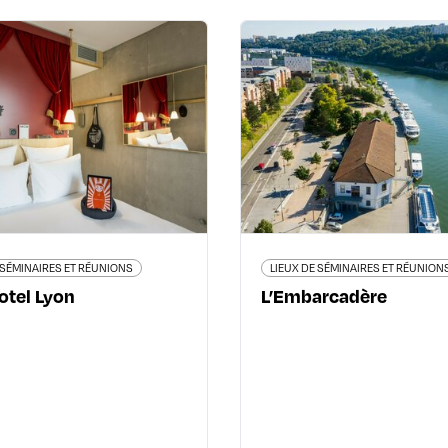
LIEUX DE SÉMINAIRES ET RÉUNIONS
LIEUX DE SÉMINAIRES ET
Mob Hotel Lyon
L’Embarc
quai Rambaud - 69002 Lyon
13 bis quai Rambaud - 69
2ème
04 58 55 55 88
04 78 
www.mobhotel.com/lyon/
www.embarcadere-
 SÉMINAIRES ET RÉUNIONS
LIEUX DE SÉMINAIRES ET RÉUNION
tel Lyon
L’Embarcadère
En savoir plus
En savoir