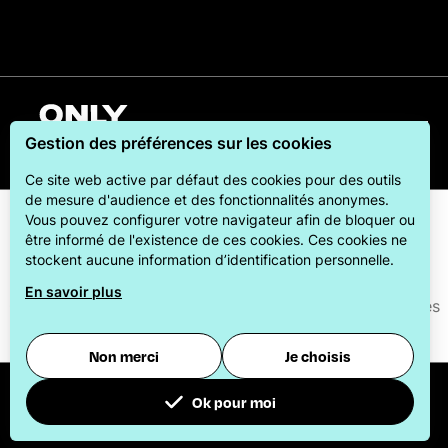
Français
Gestion des préférences sur les cookies
Ce site web active par défaut des cookies pour des outils
de mesure d'audience et des fonctionnalités anonymes.
Vous pouvez configurer votre navigateur afin de bloquer ou
être informé de l'existence de ces cookies. Ces cookies ne
stockent aucune information d’identification personnelle.
En savoir plus
ONLYLYON Tourisme et Congrès s'engage auprès de ses
visiteurs pour leur offrir le meilleur des séjours.
Non merci
Je choisis
© 2026
Office du Tourisme et des Congrès de la
Ok pour moi
métropole de Lyon
-
Paramétrer les cookies
Pour évaluer si notre site est optimisé et répond à vos attentes, nous mesurons notre audience en utilisant des solutions spécialisées. Toutes les informations collectées par ces cookies sont agrégées et donc anonymisées.
Permet d'analyser les statistiques de consultation de notre site.
Identifier les visiteurs en provenance de Facebook.