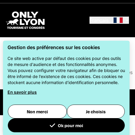
Français
Gestion des préférences sur les cookies
Ce site web active par défaut des cookies pour des outils
de mesure d'audience et des fonctionnalités anonymes.
Vous pouvez configurer votre navigateur afin de bloquer ou
ONLYLYON Tourisme et Congrès s'engage auprès de ses
être informé de l'existence de ces cookies. Ces cookies ne
visiteurs pour leur offrir le meilleur des séjours.
stockent aucune information d’identification personnelle.
En savoir plus
© 2026
Office du Tourisme et des Congrès de la
métropole de Lyon
-
Paramétrer les cookies
Non merci
Je choisis
Ok pour moi
Voir la carte