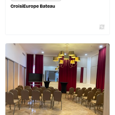
CroisiEurope Bateau
LIEUX DE SÉMINAIRES ET RÉUNIONS
Vatel Academy - Château de
Lacroix-Laval
1171 avenue de Lacroix-Laval - 69280 Marcy-l'Étoile
04 78 57 72 59
www.vatelrestaurants.fr/