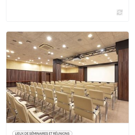
LIEUX DE SÉMINAIRES ET RÉUNIONS
CroisiEurope Bateau
16 quai Jean Moulin (embarquement des bateaux quai
Claude Bernard, Lyon 7è) - 69002 Lyon 2ème
04 72 40 08 09
www.croisieurope.com
En savoir plus
LIEUX DE SÉMINAIRES ET RÉUNIONS