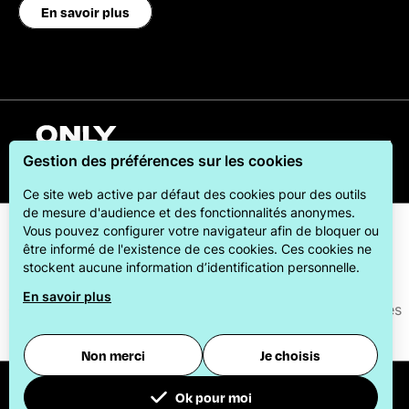
En savoir plus
Français
Gestion des préférences sur les cookies
Ce site web active par défaut des cookies pour des outils
de mesure d'audience et des fonctionnalités anonymes.
Vous pouvez configurer votre navigateur afin de bloquer ou
être informé de l'existence de ces cookies. Ces cookies ne
stockent aucune information d’identification personnelle.
En savoir plus
ONLYLYON Tourisme et Congrès s'engage auprès de ses
visiteurs pour leur offrir le meilleur des séjours.
Non merci
Je choisis
© 2026
Office du Tourisme et des Congrès de la
Ok pour moi