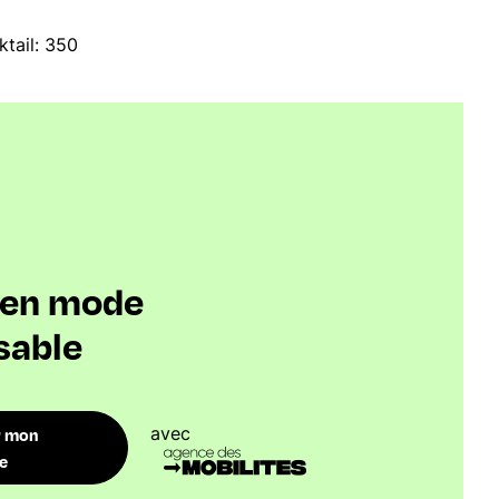
ktail: 350
s en mode
sable
avec
r mon
re