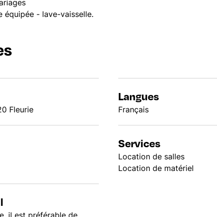
ariages
e équipée - lave-vaisselle.
es
Langues
0 Fleurie
Français
Services
Location de salles
Location de matériel
l
e, il est préférable de