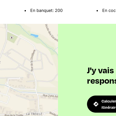
En banquet: 200
En coc
J'y vai
respon
Calcule
itinérai