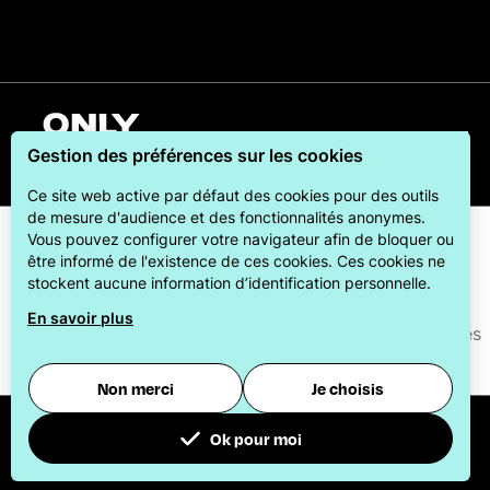
Français
Gestion des préférences sur les cookies
Ce site web active par défaut des cookies pour des outils
de mesure d'audience et des fonctionnalités anonymes.
Vous pouvez configurer votre navigateur afin de bloquer ou
être informé de l'existence de ces cookies. Ces cookies ne
stockent aucune information d’identification personnelle.
En savoir plus
ONLYLYON Tourisme et Congrès s'engage auprès de ses
visiteurs pour leur offrir le meilleur des séjours.
Non merci
Je choisis
© 2026
Office du Tourisme et des Congrès de la
Ok pour moi
métropole de Lyon
-
Paramétrer les cookies
Pour évaluer si notre site est optimisé et répond à vos attentes, nous mesurons notre audience en utilisant des solutions spécialisées. Toutes les informations collectées par ces cookies sont agrégées et donc anonymisées.
Permet d'analyser les statistiques de consultation de notre site.
Identifier les visiteurs en provenance de Facebook.