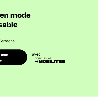
s en mode
sable
Perrache
avec
r mon
re