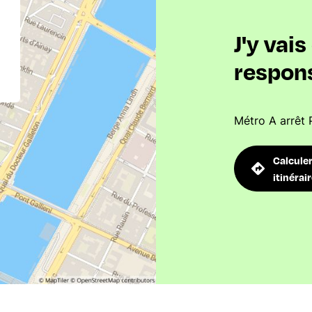
J'y vai
respon
Métro A arrêt 
Calcule
itinérai