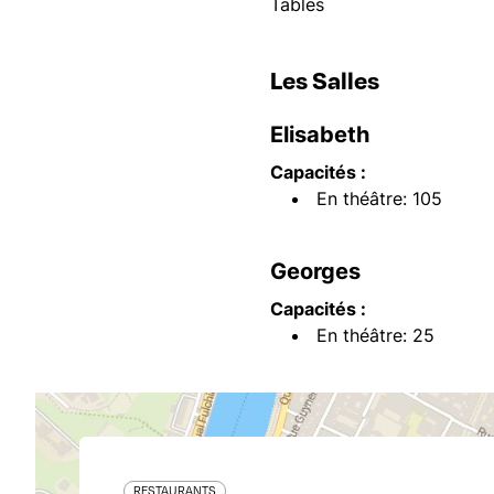
Tables
Les Salles
Elisabeth
Capacités :
En théâtre: 105
Georges
Capacités :
En théâtre: 25
RESTAURANTS