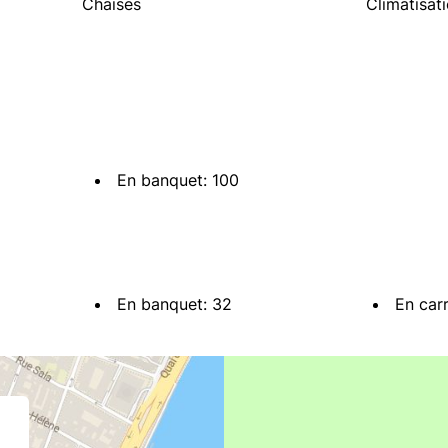
Chaises
Climatisat
En banquet: 100
En banquet: 32
En carr